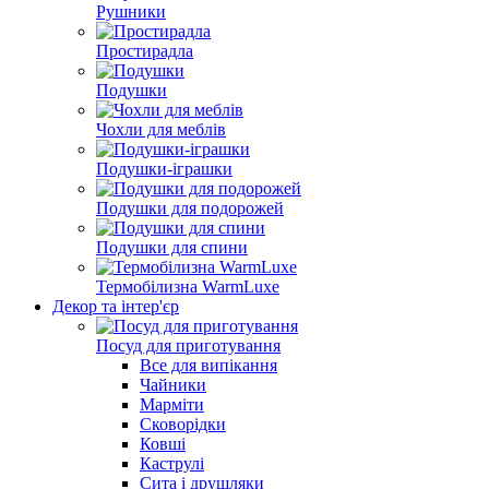
Рушники
Простирадла
Подушки
Чохли для меблів
Подушки-іграшки
Подушки для подорожей
Подушки для спини
Термобілизна WarmLuxe
Декор та інтер'єр
Посуд для приготування
Все для випікання
Чайники
Марміти
Сковорідки
Ковші
Каструлі
Сита і друшляки