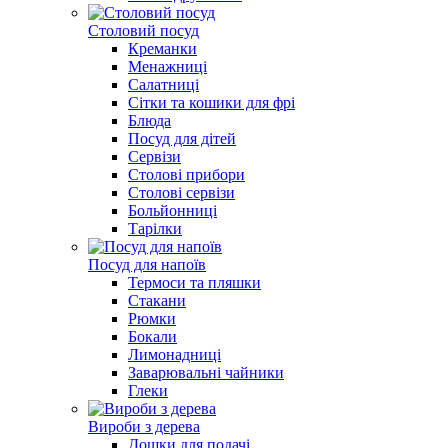
Столовий посуд
Креманки
Менажниці
Салатниці
Сітки та кошики для фрі
Блюда
Посуд для дітей
Сервізи
Столові прибори
Столові сервізи
Больйонниці
Тарілки
Посуд для напоїв
Термоси та пляшки
Стакани
Рюмки
Бокали
Лимонадниці
Заварювальні чайники
Глеки
Вироби з дерева
Дошки для подачі