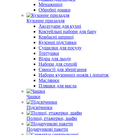
Менажниці
Обробні дошки
Кухонне приладдя
Аксесуари для кухні
Коктейльні набори для бару
Ковбасні шприці
Кухонні підставки
Сушилки для посуду
Тертушки
Відра для льоду
Набори для спецій
Ємності для зберігання
Набори кухонних ножів і лопаток
Маслянки
Пляшки для масла
Чашки
Підсвічники
Полиці, етажерки, шафи
Подарункові пакети