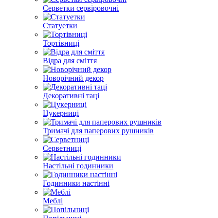
Серветки сервіровочні
Статуетки
Тортівниці
Відра для сміття
Новорічний декор
Декоративні таці
Цукерниці
Тримачі для паперових рушників
Серветниці
Настільні годинники
Годинники настінні
Меблі