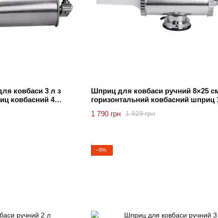
ля ковбаси 3 л з
Шприц для ковбаси ручний 8×25 с
иц ковбасний 4
горизонтальний ковбасний шприц 1,
для фаршу 3 насадки Yiwu
1 790 грн
1 929 грн
−9%