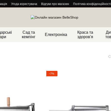
мація
Угода користувача
Відгуки про магазин
Політика конфіденційності
арські
Сад та
Краса та
Ди
Електроніка
ари
кемпінг
здоров'я
то
С
−7%