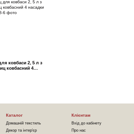
я ковбаси 2, 5 л з
иц ковбасний 4
Каталог
Клієнтам
Домашній текстиль
Вхід до кабінету
Декор та інтер'єр
Про нас