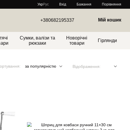
Порівняння
Укр
Рус
Вхід
Бажання
Мій кошик
+380682195337
тячі
Сумки, валізи та
Новорічні
Гірлянди
вари
рюкзаки
товари
ортування:
за популярністю
Відображення: