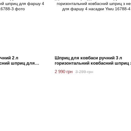
чний 2 л
Шприц для ковбаси ручний 3 л
асний шприц для
горизонтальний ковбасний шприц 
нержавійки для фаршу 4 насадки 
2 990 грн
3 299 грн