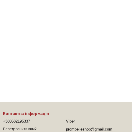
Контактна інформація
+380682195337
Viber
prombelleshop@gmail.com
Передзвонити вам?