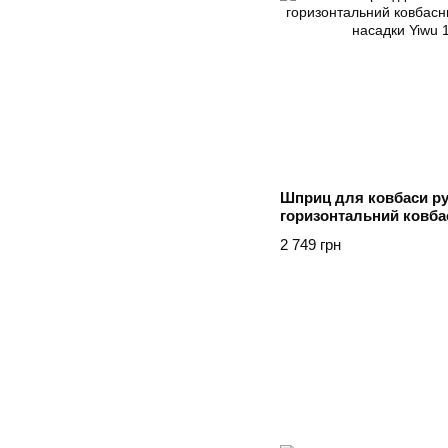
Шприц для ковбаси ру
горизонтальний ковб
фаршу 4 насадки Yiwu
2 749 грн