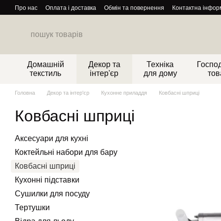
Перейти до основного контенту
Про нас
Оплата і доставка
Обмін та повернення
Контактна інфор
Домашній
Декор та
Техніка
Господ
текстиль
інтер'єр
для дому
тов
Головна
Декор та інтер'єр
Кухонне приладдя
Ковбасні шприці
Ковбасні шприці
Аксесуари для кухні
Коктейльні набори для бару
Ковбасні шприці
Кухонні підставки
Сушилки для посуду
Тертушки