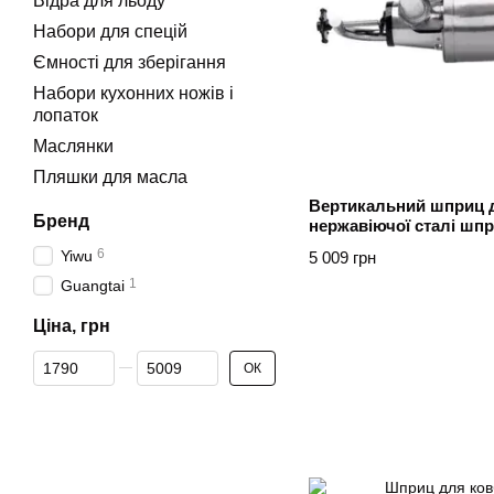
Відра для льоду
Набори для спецій
Ємності для зберігання
Набори кухонних ножів і
лопаток
Маслянки
Пляшки для масла
Вертикальний шприц д
Бренд
нержавіючої сталі шпр
насадки Guangtai
6
Yiwu
5 009 грн
1
Guangtai
Ціна, грн
Від Ціна, грн
До Ціна, грн
ОК