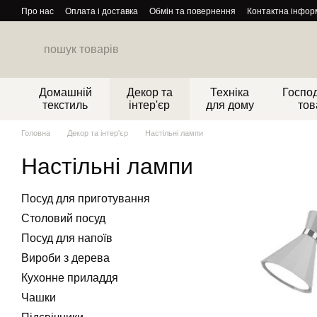
Перейти до основного контенту
Про нас
Оплата і доставка
Обмін та повернення
Контактна інфор
Домашній
Декор та
Техніка
Господ
текстиль
інтер'єр
для дому
тов
Головна
Декор та інтер'єр
Настільні лампи
Настільні лампи
Посуд для приготування
Столовий посуд
Посуд для напоїв
Вироби з дерева
Кухонне приладдя
Чашки