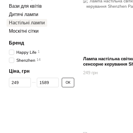
Вази для квітів
Дитячі лампи
Настільні лампи
Москітні сітки
Бренд
1
Happy Life
Лампа настільна світи
14
Shenzhen
сенсорне керування S
цвета
Ціна, грн
249 грн
Від Ціна, грн
До Ціна, грн
ОК