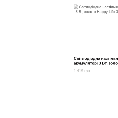
Світлодіодна настільн
акумуляторі 3 Вт, золо
Золотий
1 419 грн