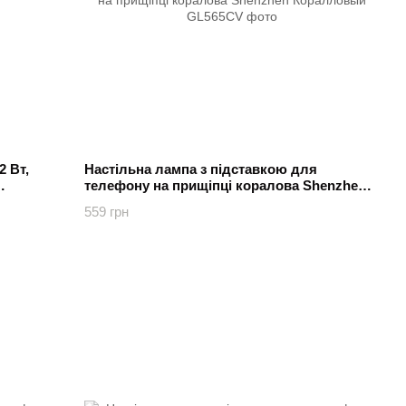
2 Вт,
Настільна лампа з підставкою для
телефону на прищіпці коралова Shenzhen
Коралловый
559 грн