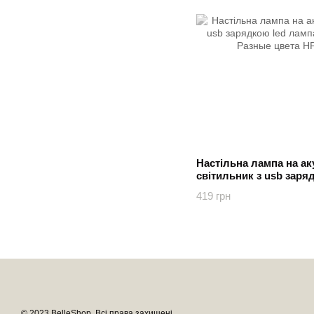
Настільна лампа на ак
світильник з usb заря
настільна Shenzhen Р
419 грн
© 2023 BelleShop. Всі права захищені.