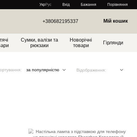
Порівняння
Укр
Рус
Вхід
Бажання
Мій кошик
+380682195337
тячі
Сумки, валізи та
Новорічні
Гірлянди
вари
рюкзаки
товари
ортування:
за популярністю
Відображення: