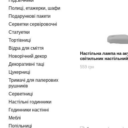
Підсвічники
Полиці, етажерки, шафи
Подарункові пакети
Серветки сервіровочні
Статуетки
Тортівниці
Відра для сміття
Настільна лампа на аку
Новорічний декор
світильник настільни
Декоративні таці
559 грн
Цукерниці
Тримачі для паперових
рушників
Серветниці
Настільні годинники
Годинники настінні
Меблі
Попільниці