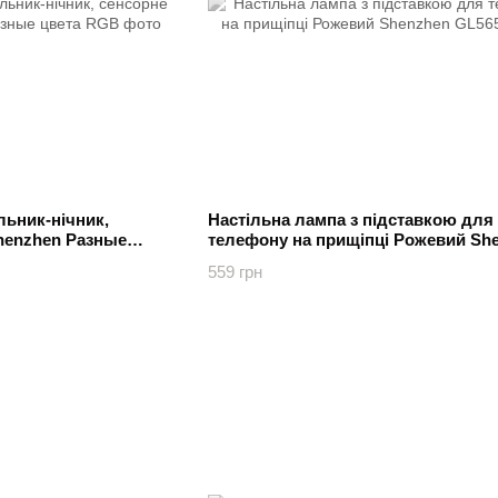
льник-нічник,
Настільна лампа з підставкою для
henzhen Разные
телефону на прищіпці Рожевий Sh
559 грн