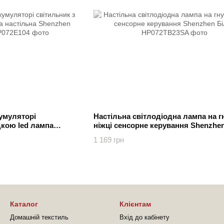
умуляторі
Настільна світлодіодна лампа на г
дкою led лампа
ніжці сенсорне керування Shenzhe
азные цвета
1 169 грн
Каталог
Клієнтам
Домашній текстиль
Вхід до кабінету