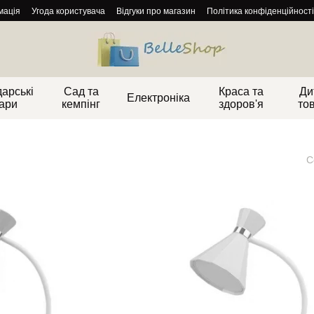
мація
Угода користувача
Відгуки про магазин
Політика конфіденційності
арські
Сад та
Краса та
Ди
Електроніка
ари
кемпінг
здоров'я
то
С