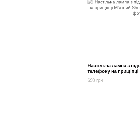
Настільна лампа з пі
телефону на прищіпці
Мятный
699 грн