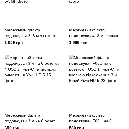
Мережевий фільтр
Мережевий фільтр
подовжувач 2. 8 м з лампою
подовжувач 4. 8 м з лампою
на 12 універсальних розеток
на 12 універсальних розеток
1 929 грн
1 999 грн
з 2 USB, 1 Type-C,
з 2 USB 1 Type-C бездротова
бездротова зарядка Yiwu
зарядка Yiwu
Мережевий фільтр
Мережевий фільтр
подовжувач 3 м на 6 розеток
подовжувач F06U на 6
4 USB 2 Type-C та кнопкою
розеток 4 USB 1 Type-C та
659 грн
589 грн