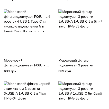
вимкнення Yiwu
кнопкою відключення 3 м
Білий Yiwu
Мережевий
Мережевий фільтр-
фільтрподовжувач F06U на 6
подовжувач 3 розетки
розеток 4 USB 1 Type-C та
3xUSBxA 1xUSB-C 3м білий
639 грн
509 грн
кнопкою відключення 5 м
Yiwu
Білий Yiwu