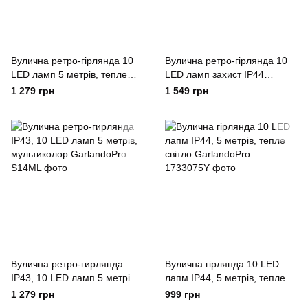
Вулична ретро-гірлянда 10
Вулична ретро-гірлянда 10
LED ламп 5 метрів, тепле
LED ламп захист IP44
світло GarlandoPro
імітація вогню, 5 метрів
1 279 грн
1 549 грн
GarlandoPro
Вулична ретро-гирлянда
Вулична гірлянда 10 LED
IP43, 10 LED ламп 5 метрів,
лапм IP44, 5 метрів, тепле
мультиколор GarlandoPro
світло GarlandoPro
1 279 грн
999 грн