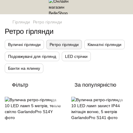
Гірлянди
Ретро гірлянди
Ретро гірлянди
Вуличні гірлянди
Ретро гірлянди
Кімнатні гірлянди
Подовжувачі для гірлянд
LED стрічки
Банти на ялинку
Фільтр
За популярністю