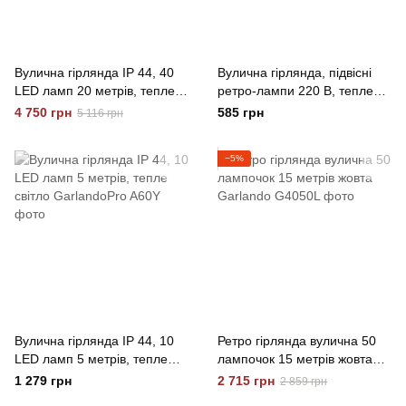
Вулична гірлянда IP 44, 40
Вулична гірлянда, підвісні
LED ламп 20 метрів, тепле
ретро-лампи 220 В, тепле
світло GarlandoPro
світло SFK-49 Gemei
4 750 грн
585 грн
5 116 грн
−5%
Вулична гірлянда IP 44, 10
Ретро гірлянда вулична 50
LED ламп 5 метрів, тепле
лампочок 15 метрів жовта
світло GarlandoPro
Garlando
1 279 грн
2 715 грн
2 859 грн