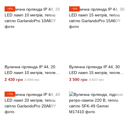
−6%
−6%
Вулична гірлянда IP 44, 20
Вулична гірлянда IP 44, 30
LED ламп 10 метрів, тепле
LED ламп 15 метрів, тепле
світло GarlandoPro
світло GarlandoPro
2 430 грн
3 590 грн
2 585 грн
3 837 грн
−7%