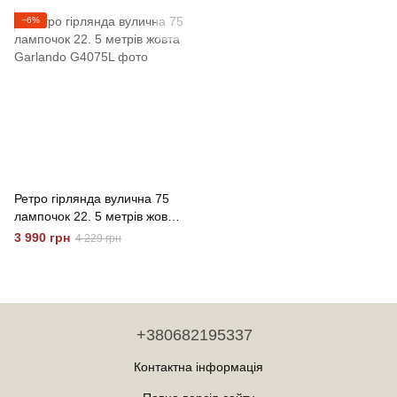
−6%
Ретро гірлянда вулична 75
лампочок 22. 5 метрів жовта
Garlando
3 990 грн
4 229 грн
+380682195337
Контактна інформація