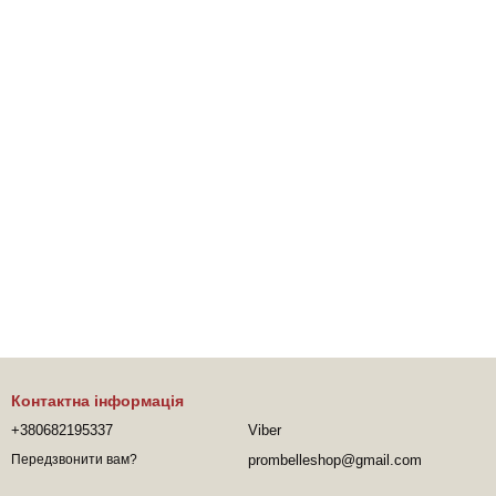
Контактна інформація
+380682195337
Viber
prombelleshop@gmail.com
Передзвонити вам?