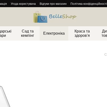
мація
Угода користувача
Відгуки про магазин
Політика конфіденційності
арські
Сад та
Краса та
Ди
Електроніка
ари
кемпінг
здоров'я
то
С