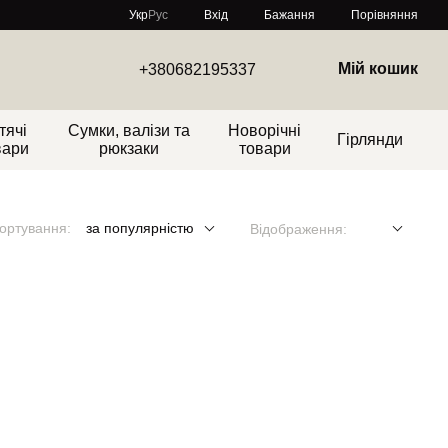
Порівняння
Укр
Рус
Вхід
Бажання
Мій кошик
+380682195337
тячі
Сумки, валізи та
Новорічні
Гірлянди
вари
рюкзаки
товари
ортування:
за популярністю
Відображення: