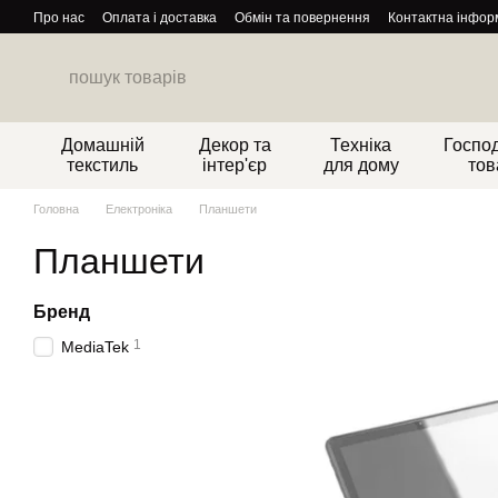
Перейти до основного контенту
Про нас
Оплата і доставка
Обмін та повернення
Контактна інфор
Домашній
Декор та
Техніка
Господ
текстиль
інтер'єр
для дому
тов
Головна
Електроніка
Планшети
Планшети
Бренд
1
MediaTek