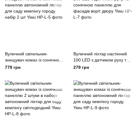
Вуличний світильник-
Вуличний ліхтар настінний
знищувач комах із сонячною
100 LED з датчиком руху та
панеллю автономний ліхтар
сонячною панеллю для
779 грн
279 грн
для саду кемпінгу городу
фасадів воріт двору Yiwu
набір 2 шт Yiwu