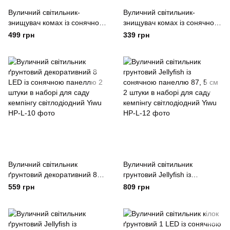
Вуличний світильник-
Вуличний світильник-
знищувач комах із сонячною
знищувач комах із сонячною
панеллю 2 штуки в наборі
панеллю автономний ліхтар
499 грн
339 грн
автономний ліхтар для саду
для саду кемпінгу городу
кемпінгу світлодіодний Yiwu
Yiwu
Вуличний світильник
Вуличний світильник
ґрунтовий декоративний 8
грунтовий Jellyfish із
LED із сонячною панеллю 2
сонячною панеллю 87, 5 см
559 грн
809 грн
штуки в наборі для саду
2 штуки в наборі для саду
кемпінгу світлодіодний Yiwu
кемпінгу світлодіодний Yiwu