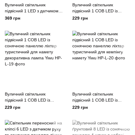
Вуличний світильник
Вуличний світильник
підвісний 1 LED з датчиком
підвісний 1 COB LED із
руху ліхтар туристичний для
сонячною панеллю ліхтар
369 грн
229 грн
намету Yiwu
туристичний для намету
декоративна лампа Yiwu
Вуличний світильник
Вуличний світильник
підвісний 1 COB LED із
підвісний 1 COB LED із
сонячною панеллю ліхтар
сонячною панеллю ліхтар
229 грн
229 грн
туристичний для намету
туристичний для кемпінгу
декоративна лампа Yiwu
намету Yiwu