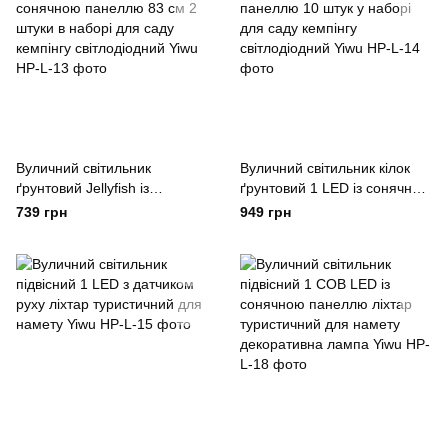
Вуличний світильник
Вуличний світильник кілок
ґрунтовий Jellyfish із
ґрунтовий 1 LED із сонячною
сонячною панеллю 83 см 2
панеллю 10 штук у наборі
739 грн
949 грн
штуки в наборі для саду
для саду кемпінгу
кемпінгу світлодіодний Yiwu
світлодіодний Yiwu