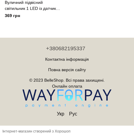
Вуличний підвісний
світильник 1 LED із датчиком
руху туристичний ліхтар для
369 грн
намету Yiwu
+380682195337
Контактна інформація
Повна версія сайту
© 2023 BelleShop. Всі права захищені.
Онлайн оплата
Укр
Рус
Інтернет-магазин створений з Хорошоп