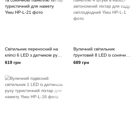
Світильник переносний на
Вуличний світильник
кліпсі 6 LED з датчиком руху
ґрунтовий 8 LED із сонячною
та сонячною панеллю ліхтар
панеллю 4 штуки в наборі
619 грн
689 грн
туристичний для намету
автономний ліхтар для саду
Yiwu
світлодіодний Yiwu