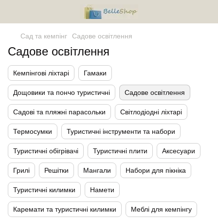
Сад та кемпінг
Садове освітлення
Садове освітлення
Кемпінгові ліхтарі
Гамаки
Дощовики та пончо туристичні
Садове освітлення
Садові та пляжні парасольки
Світлодіодні ліхтарі
Термосумки
Туристичні інструменти та набори
Туристичні обігрівачі
Туристичні плити
Аксесуари
Грилі
Решітки
Мангали
Набори для пікніка
Туристичні килимки
Намети
Каремати та туристичні килимки
Меблі для кемпінгу