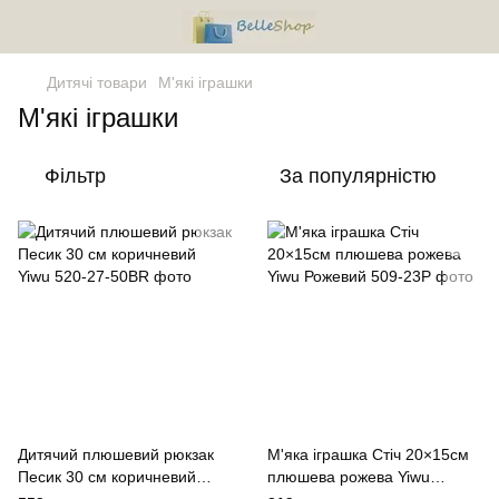
Дитячі товари
М'які іграшки
М'які іграшки
Фільтр
За популярністю
Дитячий плюшевий рюкзак
М'яка іграшка Стіч 20×15см
Песик 30 см коричневий
плюшева рожева Yiwu