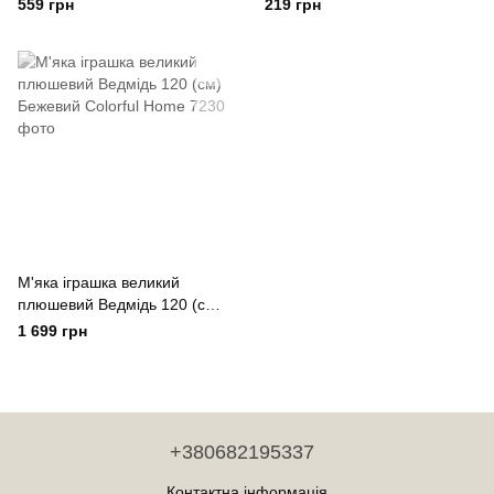
Yiwu
Рожевий
559 грн
219 грн
М'яка іграшка великий
плюшевий Ведмідь 120 (см)
Бежевий Colorful Home
1 699 грн
+380682195337
Контактна інформація