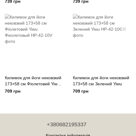
739 грн
739 грн
Килимок для йоги нековзкий
Килимок для йоги нековзкий
173×58 см Фіолетовий Yiwu
173×58 см Зелений Yiwu
Фиолетовый
709 грн
709 грн
+380682195337
Контактна інформація