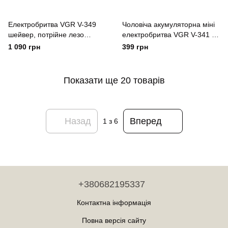
Електробритва VGR V-349
Чоловіча акумуляторна міні
шейвер, потрійне лезо
електробритва VGR V-341 із
Золотистый
двома головками для
1 090 грн
399 грн
гоління бороди та вусів
шейвер Чорний
Показати ще 20 товарів
Назад
Вперед
1
з 6
+380682195337
Контактна інформація
Повна версія сайту