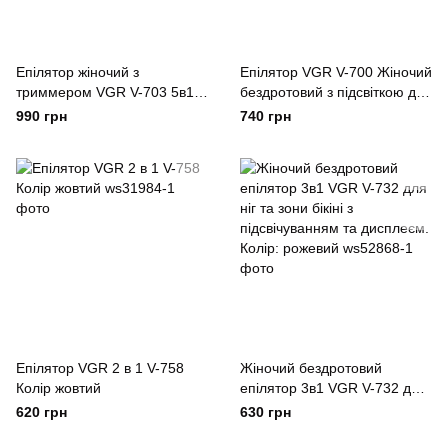
Епілятор жіночий з
Епілятор VGR V-700 Жіночий
триммером VGR V-703 5в1
бездротовий з підсвіткою для
для видалення волосся на
ніг та зони бікіні, пемза,
990 грн
740 грн
тілі акумуляторна пемза
електробритва для ніг
масажна насадка Зелений
Зелений
Епілятор VGR 2 в 1 V-758
Жіночий бездротовий
Колір жовтий
епілятор 3в1 VGR V-732 для
ніг та зони бікіні з
620 грн
630 грн
підсвічуванням та дисплеєм.