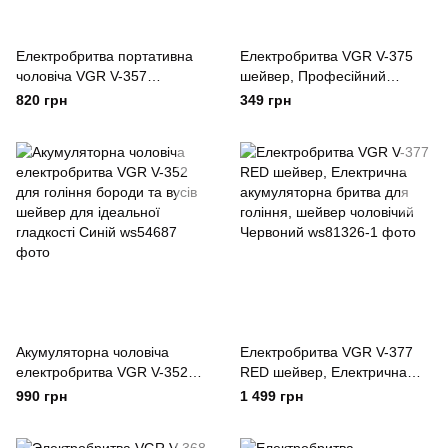
Електробритва портативна
Електробритва VGR V-375
чоловіча VGR V-357
шейвер, Професійний
професійна бритва Шейвер.
шейвер-електробритва,
820 грн
349 грн
Колір: жовтий
Електробритва-шейвер
чоловічий Чорний
Акумуляторна чоловіча
Електробритва VGR V-377
електробритва VGR V-352
RED шейвер, Електрична
для гоління бороди та вусів
акумуляторна бритва для
990 грн
1 499 грн
шейвер для ідеальної
гоління, шейвер чоловічий
гладкості Синій
Червоний