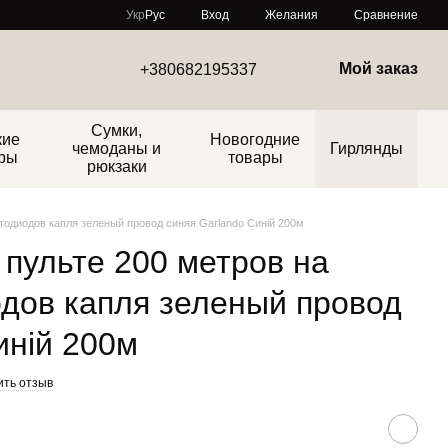
Сравнение
Укр
Рус
Вход
Желания
Мой заказ
+380682195337
Сумки,
кие
Новогодние
чемоданы и
Гирлянды
ры
товары
рюкзаки
етодиодов капля зеленый провод синяя Garlando Синій 200м
 пульте 200 метров на
одов капля зеленый провод
иній 200м
ить отзыв