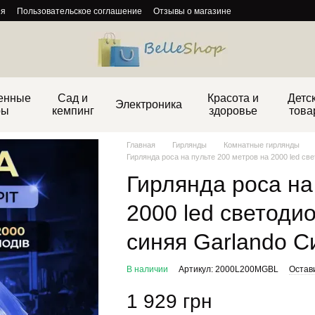
ия
Пользовательское соглашение
Отзывы о магазине
енные
Сад и
Красота и
Детс
Электроника
ры
кемпинг
здоровье
това
Главная
Гирлянды
Комнатные гирлянды
Гирлянда роса на пульте 200 метров на 2000 led св
Гирлянда роса на
2000 led светоди
синяя Garlando С
В наличии
Артикул: 2000L200MGBL
Остав
1 929 грн