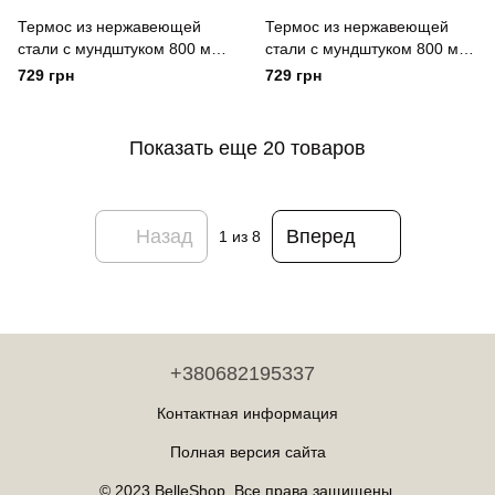
Термос из нержавеющей
Термос из нержавеющей
стали с мундштуком 800 мл
стали с мундштуком 800 мл
Черный Yiwu Чорний
Зелёный Yiwu Зелений
729 грн
729 грн
Показать еще 20 товаров
Назад
Вперед
1
из 8
+380682195337
Контактная информация
Полная версия сайта
© 2023 BelleShop. Все права защищены.