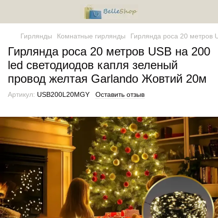
Гирлянды
Комнатные гирлянды
Гирлянда роса 20 метров 
Гирлянда роса 20 метров USB на 200
led светодиодов капля зеленый
провод желтая Garlando Жовтий 20м
Артикул:
USB200L20MGY
Оставить отзыв