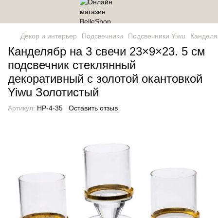
Декор и интерьер
Подсвечники
Подсвечники Yiwu
Канделя
Канделябр на 3 свечи 23×9×23. 5 см
подсвечник стеклянный
декоративный c золотой окантовкой
Yiwu Золотистый
Артикул:
HP-4-35
Оставить отзыв