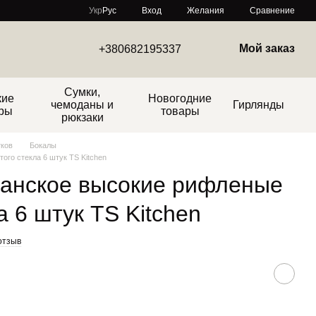
Сравнение
Укр
Рус
Вход
Желания
Мой заказ
+380682195337
Сумки,
кие
Новогодние
чемоданы и
Гирлянды
ры
товары
рюкзаки
тков
Бокалы
го стекла 6 штук TS Kitchen
анское высокие рифленые
а 6 штук TS Kitchen
отзыв