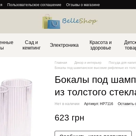
ия
Пользовательское соглашение
Отзывы о магазине
енные
Сад и
Красота и
Детс
Электроника
ры
кемпинг
здоровье
това
Главная
Декор и интерьер
Посуда для напи
Бокалы под шампанское высокие рифленые из толсто
Бокалы под шамп
из толстого стекл
Нет в наличии
Артикул: HP7116
Оставить 
623 грн