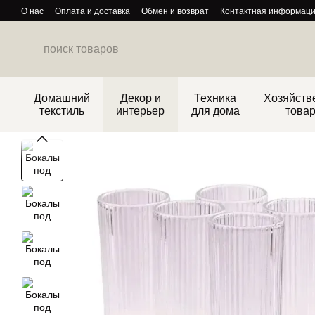
Перейти к основному контенту
О нас
Оплата и доставка
Обмен и возврат
Контактная информац
Политика конфиденциальности
Домашний
Декор и
Техника
Хозяйств
текстиль
интерьер
для дома
това