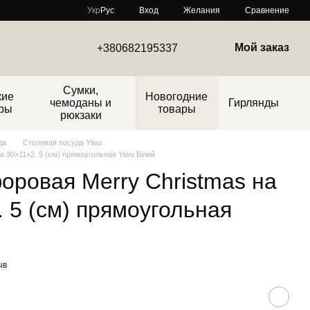
Сравнение
Укр
Рус
Вход
Желания
Мой заказ
+380682195337
Сумки,
кие
Новогодние
чемоданы и
Гирлянды
ры
товары
рюкзаки
да
Столовая посуда Yiwu
 30×11×2. 5 (см) прямоугольная Yiwu Білий
ровая Merry Christmas на
. 5 (см) прямоугольная
ыв