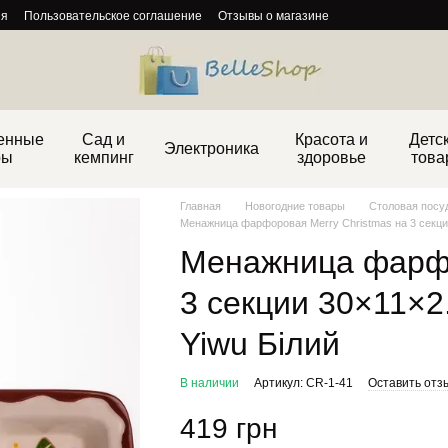
ия
Пользовательское соглашение
Отзывы о магазине
енные
Сад и
Красота и
Детс
Электроника
ры
кемпинг
здоровье
това
Главная
Новогодние товары
Столовая посу
Менажница фарфоровая Merry Christmas на 3 секции
Менажница фарфо
3 секции 30×11×2
Yiwu Білий
В наличии
Артикул: CR-1-41
Оставить отз
419 грн