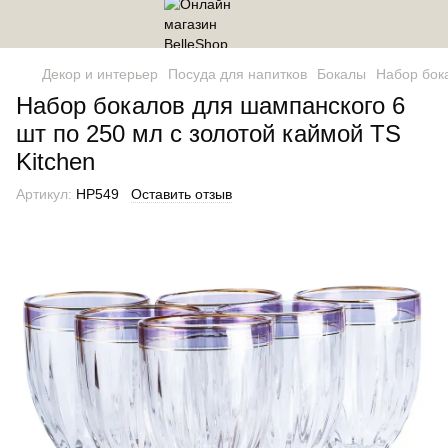
Декор и интерьер
Посуда для напитков
Бокалы
Набор бока
Набор бокалов для шампанского 6
шт по 250 мл с золотой каймой TS
Kitchen
Артикул:
HP549
Оставить отзыв