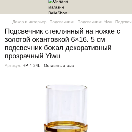
Декор и интерьер
Подсвечники
Подсвечники Yiwu
Подсвеч
Подсвечник стеклянный на ножке с
золотой окантовкой 6×16. 5 см
подсвечник бокал декоративный
прозрачный Yiwu
Артикул:
HP-4-34L
Оставить отзыв