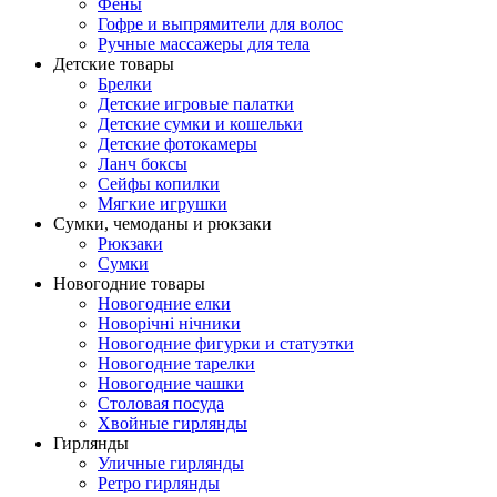
Фены
Гофре и выпрямители для волос
Ручные массажеры для тела
Детские товары
Брелки
Детские игровые палатки
Детские сумки и кошельки
Детские фотокамеры
Ланч боксы
Сейфы копилки
Мягкие игрушки
Сумки, чемоданы и рюкзаки
Рюкзаки
Сумки
Новогодние товары
Новогодние елки
Новорічні нічники
Новогодние фигурки и статуэтки
Новогодние тарелки
Новогодние чашки
Столовая посуда
Хвойные гирлянды
Гирлянды
Уличные гирлянды
Ретро гирлянды