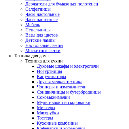
Держатели для бумажных полотенец
Салфетницы
Часы настольные
Часы настенные
Мебель
Пепельницы
Вазы для цветов
Детские лампы
Настольные лампы
Москитные сетки
Техника для дома
Техника для кухни
Духовые шкафы и электропечи
Йогуртницы
Капучинаторы
Другая мелкая техника
Чопперы и измельчители
Сэндвичницы и бутербродницы
Соковыжималки
Мультиварки и скороварки
Миксеры
Мясорубки
Тостеры
Кухонные комбайны
Кофеварки и кофемолки