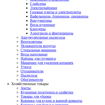
Слайсеры
Электрочайники
Газовые плиты и электроплиты
Вафельницы, блинницы, орешницы
Вакууматоры
Весы кухонные
Блендеры
Аэрогрили и фритюрницы
Аккумуляторные пылесосы
Вентиляторы
Увлажнители воздуха
Стиральные машинки
Весы напольные
Наборы для груминга
Машинки для удаления катышек
Утюги
Отпариватели
Пылесосы
Обогреватели
Хозяйственные товары
Зонты
Кухонные полотенца и салфетки
Товары для уборки
Коврики для кухни и ванной комнаты
Корзины для белья и игрушек