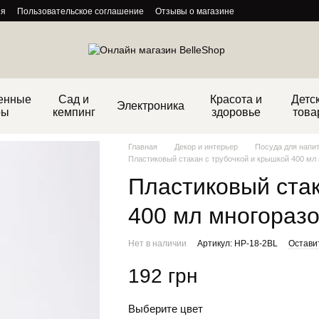
ия
Пользовательское соглашение
Отзывы о магазине
енные
Сад и
Красота и
Детс
Электроника
ры
кемпинг
здоровье
това
Главная
Декор и интерьер
Посуда для напи
Пластиковый стакан с трубочкой и крышкой 400 мл
Пластиковый стак
400 мл многоразо
Нет в наличии
Артикул: HP-18-2BL
Остави
192 грн
Выберите цвет