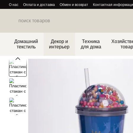
Перейти к основному контенту
О нас
Оплата и доставка
Обмен и возврат
Контактная информац
Политика конфиденциальности
Домашний
Декор и
Техника
Хозяйств
текстиль
интерьер
для дома
това