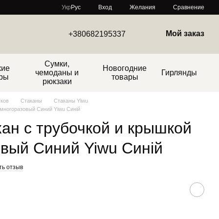
Сравнение
Укр
Рус
Вход
Желания
Мой заказ
+380682195337
Сумки,
кие
Новогодние
чемоданы и
Гирлянды
ры
товары
рюкзаки
тков
Стаканы
Стаканы Yiwu
 многоразовый Синий Yiwu Синій
ан с трубочкой и крышкой
вый Синий Yiwu Синій
ть отзыв