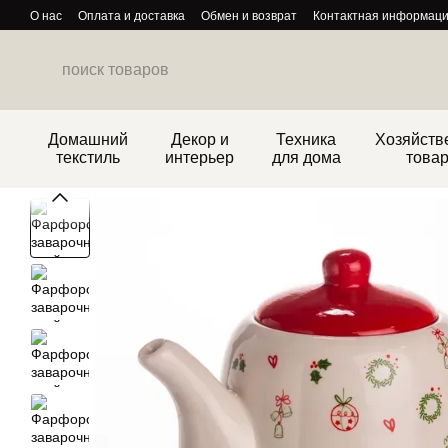
Перейти к основному контенту
О нас
Оплата и доставка
Обмен и возврат
Контактная информац
Политика конфиденциальности
Домашний
Декор и
Техника
Хозяйств
текстиль
интерьер
для дома
това