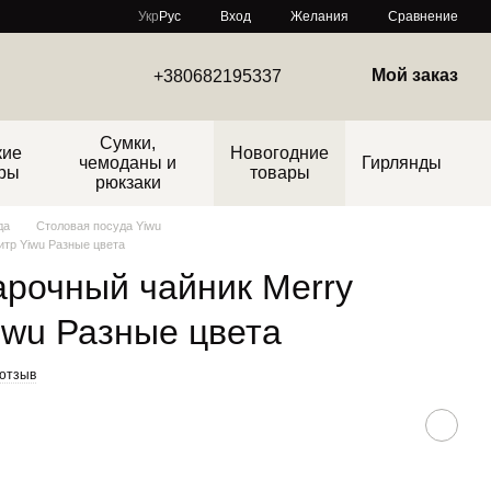
Сравнение
Укр
Рус
Вход
Желания
Мой заказ
+380682195337
Сумки,
кие
Новогодние
чемоданы и
Гирлянды
ры
товары
рюкзаки
да
Столовая посуда Yiwu
итр Yiwu Разные цвета
рочный чайник Merry
Yiwu Разные цвета
 отзыв