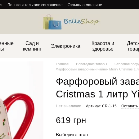
ия
Пользовательское соглашение
Отзывы о магазине
енные
Сад и
Красота и
Детс
Электроника
ры
кемпинг
здоровье
това
Главная
Новогодние товары
Столовая посу
Фарфоровый заварочный чайник Merry Cristmas 1 л
Фарфоровый зава
Cristmas 1 литр 
Нет в наличии
Артикул: CR-1-15
Оставить
619 грн
Выберите цвет