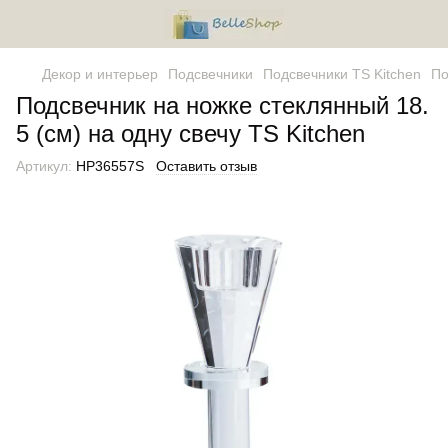
Декор и интерьер
Подсвечники
Подсвечники TS Kitchen
По
Подсвечник на ножке стеклянный 18.
5 (см) на одну свечу TS Kitchen
Артикул:
HP36557S
Оставить отзыв