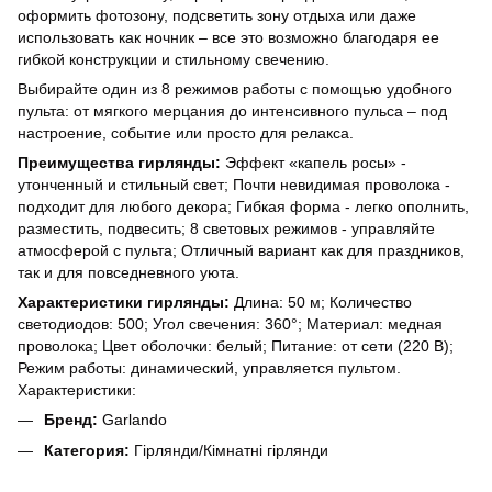
оформить фотозону, подсветить зону отдыха или даже
использовать как ночник – все это возможно благодаря ее
гибкой конструкции и стильному свечению.
Выбирайте один из 8 режимов работы с помощью удобного
пульта: от мягкого мерцания до интенсивного пульса – под
настроение, событие или просто для релакса.
Преимущества гирлянды:
Эффект «капель росы» -
утонченный и стильный свет; Почти невидимая проволока -
подходит для любого декора; Гибкая форма - легко ополнить,
разместить, подвесить; 8 световых режимов - управляйте
атмосферой с пульта; Отличный вариант как для праздников,
так и для повседневного уюта.
Характеристики гирлянды:
Длина: 50 м; Количество
светодиодов: 500; Угол свечения: 360°; Материал: медная
проволока; Цвет оболочки: белый; Питание: от сети (220 В);
Режим работы: динамический, управляется пультом.
Характеристики:
Бренд:
Garlando
Категория:
Гірлянди/Кімнатні гірлянди