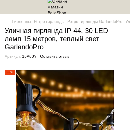
Гирлянды
Ретро гирлянды
Ретро гирлянды GarlandoPro
Ул
Уличная гирлянда IP 44, 30 LED
ламп 15 метров, теплый свет
GarlandoPro
Артикул:
15A60Y
Оставить отзыв
−6%