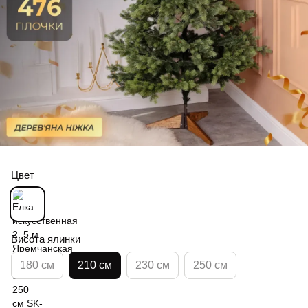
Цвет
Висота ялинки
180 см
210 см
230 см
250 см