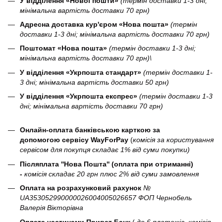
У відділення «Нової пошти»
(термін доставки 1-3 дні;
мінімальна вартість доставки 70 грн)
Адресна доставка кур'єром «Нова пошта»
(термін
доставки 1-3 дні; мінімальна вартість доставки 70 грн)
Поштомат «Нова пошта»
(термін доставки 1-3 дні;
мінімальна вартість доставки 70 грн)\
У відділення «Укрпошта стандарт»
(термін доставки 1-
3 дні; мінімальна вартість доставки 50 грн)
У відділення «Укрпошта експрес»
(термін доставки 1-3
дні; мінімальна вартість доставки 70 грн)
Онлайн-оплата банківською карткою за
допомогою сервісу WayForPay
(
комісія за користування
сервісом для покупця складає 1% від суми покупки)
Післяплата ''Нова Пошта'' (оплата при отриманні)
-
комісія складає 20 грн плюс 2% від суми замовлення
Оплата на розрахунковий рахунок
№
UA353052990000026004005026657 ФОП Чернобель
Валерія Вікторівна
Оплата частинами Приват Банк
(
до 6 платежів, комісія