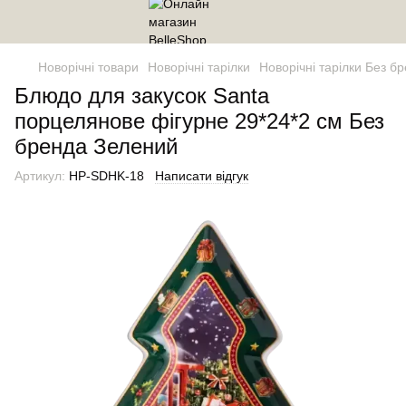
Новорічні товари
Новорічні тарілки
Новорічні тарілки Без б
Блюдо для закусок Santa
порцелянове фігурне 29*24*2 см Без
бренда Зелений
Артикул:
HP-SDHK-18
Написати відгук