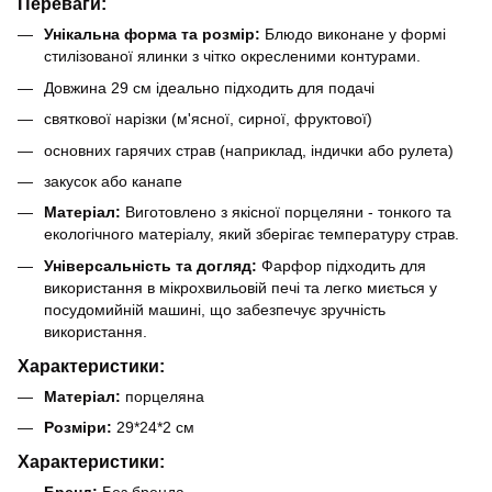
Переваги:
Унікальна форма та розмір:
Блюдо виконане у формі
стилізованої ялинки з чітко окресленими контурами.
Довжина 29 см ідеально підходить для подачі
святкової нарізки (м'ясної, сирної, фруктової)
основних гарячих страв (наприклад, індички або рулета)
закусок або канапе
Матеріал:
Виготовлено з якісної порцеляни - тонкого та
екологічного матеріалу, який зберігає температуру страв.
Універсальність та догляд:
Фарфор підходить для
використання в мікрохвильовій печі та легко миється у
посудомийній машині, що забезпечує зручність
використання.
Характеристики:
Матеріал:
порцеляна
Розміри:
29*24*2 см
Характеристики:
Бренд:
Без бренда