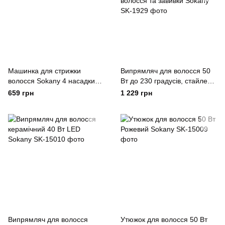
Машинка для стрижки
Випрямляч для волосся 50
волосся Sokany 4 насадки
Вт до 230 градусів, стайлер
на акумуляторі
для вирівнювання волосся
659 грн
1 229 грн
та завивки Sokany
Випрямляч для волосся
Утюжок для волосся 50 Вт