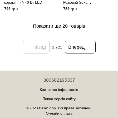
керамічний 40 Вт LED
Рожевий Sokany
Sokany
749 грн
789 грн
Показати ще 20 товарів
Назад
Вперед
1
з 21
+380682195337
Контактна інформація
Повна версія сайту
© 2023 BelleShop. Всі права захищені.
Онлайн оплата