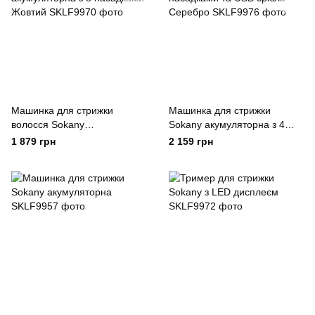
Машинка для стрижки
Машинка для стрижки
волосся Sokany
Sokany акумуляторна з 4
акумуляторна з 8 насадками
насадками та USB срібло
1 879 грн
2 159 грн
Жовтий
Серебро