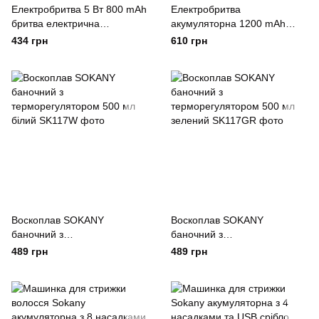
Електробритва 5 Вт 800 mAh
Електробритва
бритва електрична
акумуляторна 1200 mAh
бездротова з трьома
професійна портативна
434 грн
610 грн
голівками для гоління
бритва для чоловіків Sokany
Sokany Оранжевый
Воскоплав SOKANY
Воскоплав SOKANY
баночний з
баночний з
терморегулятором 500 мл
терморегулятором 500 мл
489 грн
489 грн
білий
зелений