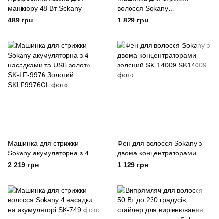
манікюру 48 Вт Sokany
волосся Sokany
акумуляторна з 8 насадками
489 грн
1 829 грн
Зелений SK-LF-9970
Машинка для стрижки
Фен для волосся Sokany з
Sokany акумуляторна з 4
двома концентраторами
насадками та USB золото
зелений SK-14009
2 219 грн
1 129 грн
SK-LF-9976 Золотий