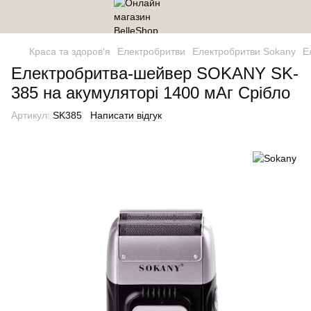
Краса та здоров'я
Електробритви
Електробритви Sokany
Е
Електробритва-шейвер SOKANY SK-
385 на акумуляторі 1400 мАг Срібло
Артикул:
SK385
Написати відгук