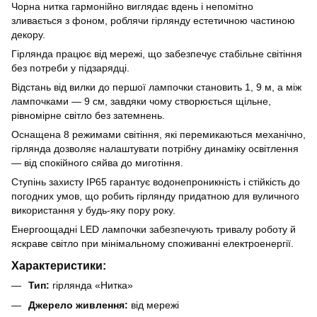
Чорна нитка гармонійно виглядає вдень і непомітно
зливається з фоном, роблячи гірлянду естетичною частиною
декору.
Гірлянда працює від мережі, що забезпечує стабільне світіння
без потреби у підзарядці.
Відстань від вилки до першої лампочки становить 1, 9 м, а між
лампочками — 9 см, завдяки чому створюється щільне,
рівномірне світло без затемнень.
Оснащена 8 режимами світіння, які перемикаються механічно,
гірлянда дозволяє налаштувати потрібну динаміку освітлення
— від спокійного сяйва до миготіння.
Ступінь захисту IP65 гарантує водонепроникність і стійкість до
погодних умов, що робить гірлянду придатною для вуличного
використання у будь-яку пору року.
Енергоощадні LED лампочки забезпечують тривалу роботу й
яскраве світло при мінімальному споживанні електроенергії.
Характеристики:
Тип:
гірлянда «Нитка»
Джерело живлення:
від мережі