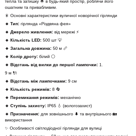
тепла та затишку 🌟 в будь-який простір, роблячи його
ошатним та привабливим.
🎇 Основні характеристики вуличної новорічної гірлянди
🔹 Тип:
гірлянда «Різдвяна фея»
🔹 Джерело живлення:
від мережі ⚡
🔹 Кількість LED:
500 шт 💡
🔹 Загальна довжина:
50 м 📏
🔹 Колір дроту:
білий ⚪
🔹 Відстань від вилки до першої лампочки:
1.
9 м 🔌
🔹 Відстань між лампочками:
9 см
🔹 Кількість режимів:
8 🔄
🔹 Перемикання режимів:
механічно
🔹 Ступінь захисту:
IP65 💧 (вологозахист)
🔹 Призначення:
для зовнішнього 🌲 та внутрішнього 🏡
використання
✨ Особливості світлодіодної гірлянди для вулиці