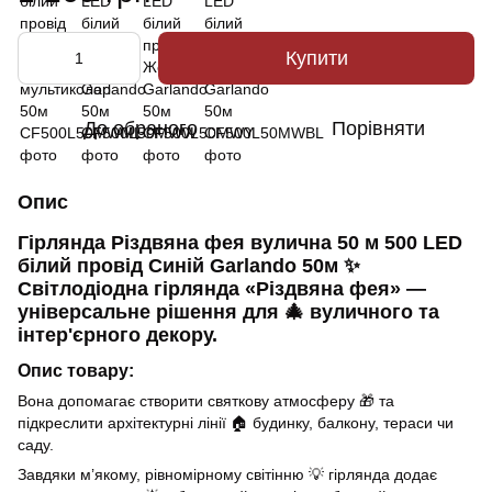
Купити
До обраного
Порівняти
Опис
Гірлянда Різдвяна фея вулична 50 м 500 LED
білий провід Синій Garlando 50м ✨
Світлодіодна гірлянда «Різдвяна фея» —
універсальне рішення для 🎄 вуличного та
інтер'єрного декору.
Опис товару:
Вона допомагає створити святкову атмосферу 🎁 та
підкреслити архітектурні лінії 🏠 будинку, балкону, тераси чи
саду.
Завдяки м’якому, рівномірному світінню 💡 гірлянда додає