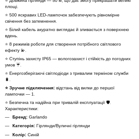
⭐ Довжина гірлянди — 50 м, що дає змогу прикрашати великі
площі.
⭐ 500 яскравих LED-лампочок забезпечують рівномірне
свічення без затемнення.
⭐ Білий кабель акуратно виглядає й зливається з поверхнею
вдень.
⭐ 8 режимів роботи для створення потрібного світлового
ефекту 💫.
⭐ Ступінь захисту IP65 — вологозахист і стійкість до погодних
умов ☔.
⭐ Енергозберігаючі світлодіоди з тривалим терміном служби
🔋.
⭐ Зручне підключення:
відстань від вилки до першої
лампочки — 1.
⭐ Безпечна та надійна при тривалій експлуатації 🛡️.
Характеристики:
Бренд:
Garlando
Категорія:
Гірлянди/Вуличні гірлянди
Колір:
Синій