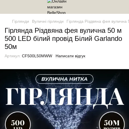
Гірлянди
Вуличні гірлянди
Гірлянда Різдвяна фея вулична 
Гірлянда Різдвяна фея вулична 50 м
500 LED білий провід Білий Garlando
50м
Артикул:
CF500L50MWW
Написати відгук