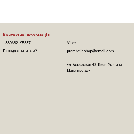
Контактна інформація
+380682195337
Viber
prombelleshop@gmail.com
Передзвонити вам?
ул. Березовая 43, Киев, Украина
Мапа проїзду