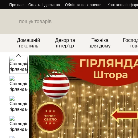
Перейти до основного контенту
Про нас
Оплата і доставка
Обмін та повернення
Контактна інфор
Домашній
Декор та
Техніка
Господ
текстиль
інтер'єр
для дому
тов