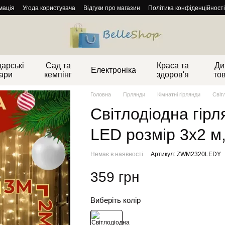
мація
Угода користувача
Відгуки про магазин
Політика конфіденційності
арські
Сад та
Краса та
Ди
Електроніка
ари
кемпінг
здоров'я
то
Головна
Гірлянди
Кімнатні гірлянди
Світ
Світлодіодна гір
LED розмір 3x2 м
Немає в наявності
Артикул: ZWM2320LEDY
359 грн
Виберіть колір