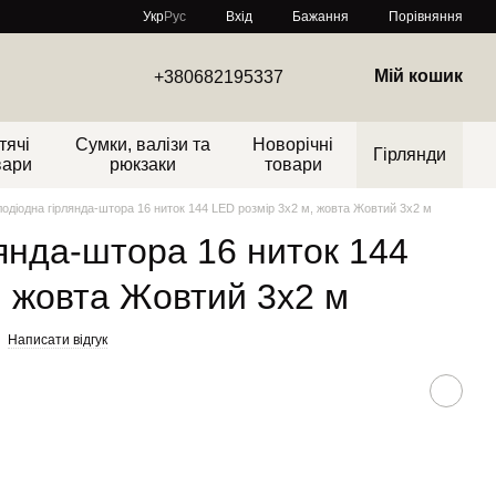
Порівняння
Укр
Рус
Вхід
Бажання
Мій кошик
+380682195337
тячі
Сумки, валізи та
Новорічні
Гірлянди
вари
рюкзаки
товари
лодіодна гірлянда-штора 16 ниток 144 LED розмір 3x2 м, жовта Жовтий 3х2 м
лянда-штора 16 ниток 144
, жовта Жовтий 3х2 м
Написати відгук