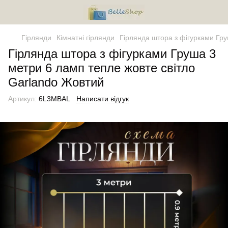
Гірлянди
Кімнатні гірлянди
Гірлянда штора з фігурками Гру
Гірлянда штора з фігурками Груша 3
метри 6 ламп тепле жовте світло
Garlando Жовтий
Артикул:
6L3MBAL
Написати відгук