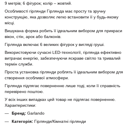
9 метрів; 6 фігурок; колір – жовтий.
Особливості гірлянди Гірлянда має просту та зручну
конструкцію, яка дозволяє легко встановити її у будь-якому
місці.
Вишукана форма робить її ідеальним вибором для прикраси
вікон, стін, арок або балконів.
Гірлянда включає 6 великих фігурок у вигляді груші.
Використовуючи сучасні LED-технології, гірлянда ефективно
витрачає енергію, забезпечуючи яскраве світло та тривалий
термін служби.
Проста установка гірлянди роблять її ідеальним вибором для
створення особливої ​​атмосфери.
Гірлянда підлягає поверненню лише тоді, коли її справність
перевірено поштою.
У всіх інших випадках цей товар не підлягає поверненню.
Характеристики:
Бренд:
Garlando
Категорія:
Гірлянди/Кімнатні гірлянди