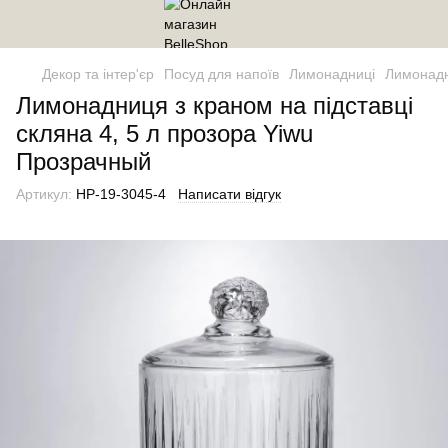
Декор та інтер'єр
Посуд для напоїв
Лимонадниці
Лимонадн
Лимонадниця з краном на підставці
скляна 4, 5 л прозора Yiwu
Прозрачный
Артикул:
HP-19-3045-4
Написати відгук