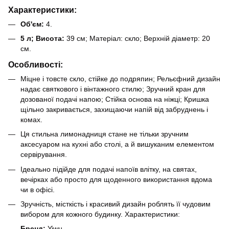
Характеристики:
Об'єм:
4.
5 л; Висота:
39 см; Матеріал: скло; Верхній діаметр: 20
см.
Особливості:
Міцне і товсте скло, стійке до подряпин; Рельєфний дизайн
надає святкового і вінтажного стилю; Зручний кран для
дозованої подачі напою; Стійка основа на ніжці; Кришка
щільно закривається, захищаючи напій від забруднень і
комах.
Ця стильна лимонадниця стане не тільки зручним
аксесуаром на кухні або столі, а й вишуканим елементом
сервірування.
Ідеально підійде для подачі напоїв влітку, на святах,
вечірках або просто для щоденного використання вдома
чи в офісі.
Зручність, місткість і красивий дизайн роблять її чудовим
вибором для кожного будинку. Характеристики:
Бренд:
Yiwu