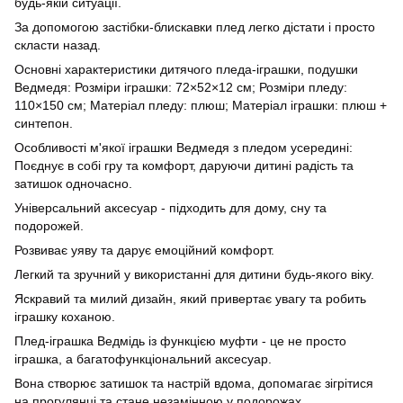
будь-якій ситуації.
За допомогою застібки-блискавки плед легко дістати і просто
скласти назад.
Основні характеристики дитячого пледа-іграшки, подушки
Ведмедя: Розміри іграшки: 72×52×12 см; Розміри пледу:
110×150 см; Матеріал пледу: плюш; Матеріал іграшки: плюш +
синтепон.
Особливості м'якої іграшки Ведмедя з пледом усередині:
Поєднує в собі гру та комфорт, даруючи дитині радість та
затишок одночасно.
Універсальний аксесуар - підходить для дому, сну та
подорожей.
Розвиває уяву та дарує емоційний комфорт.
Легкий та зручний у використанні для дитини будь-якого віку.
Яскравий та милий дизайн, який привертає увагу та робить
іграшку коханою.
Плед-іграшка Ведмідь із функцією муфти - це не просто
іграшка, а багатофункціональний аксесуар.
Вона створює затишок та настрій вдома, допомагає зігрітися
на прогулянці та стане незамінною у подорожах.