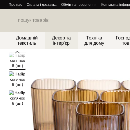
Перейти до основного контенту
Про нас
Оплата і доставка
Обмін та повернення
Контактна інфор
Домашній
Декор та
Техніка
Господ
текстиль
інтер'єр
для дому
тов