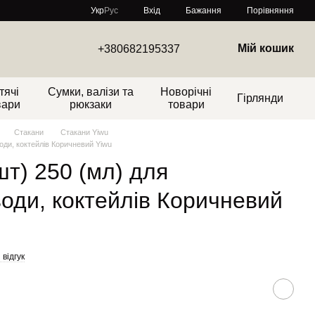
Порівняння
Укр
Рус
Вхід
Бажання
Мій кошик
+380682195337
тячі
Сумки, валізи та
Новорічні
Гірлянди
вари
рюкзаки
товари
Стакани
Стакани Yiwu
води, коктейлів Коричневий Yiwu
шт) 250 (мл) для
води, коктейлів Коричневий
відгук