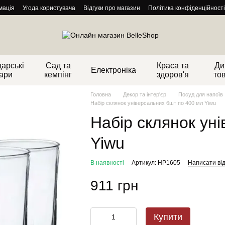
мація
Угода користувача
Відгуки про магазин
Політика конфіденційності
арські
Сад та
Краса та
Ди
Електроніка
ари
кемпінг
здоров'я
то
Головна
Декор та інтер'єр
Посуд для напоїв
Набір склянок універсальних 6шт по 400 мл Yiwu
Набір склянок ун
Yiwu
В наявності
Артикул: HP1605
Написати від
911 грн
Купити