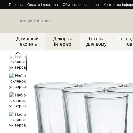
Перейти до основного контенту
Про нас
Оплата і доставка
Обмін та повернення
Контактна інфор
Домашній
Декор та
Техніка
Господ
текстиль
інтер'єр
для дому
тов