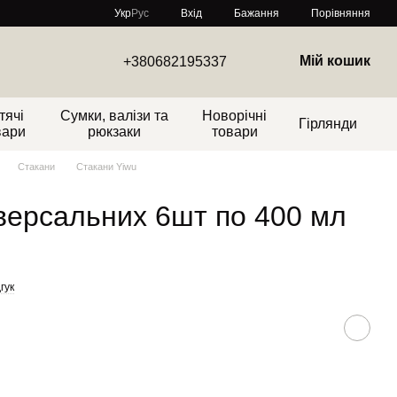
Порівняння
Укр
Рус
Вхід
Бажання
Мій кошик
+380682195337
тячі
Сумки, валізи та
Новорічні
Гірлянди
вари
рюкзаки
товари
Стакани
Стакани Yiwu
іверсальних 6шт по 400 мл
гук