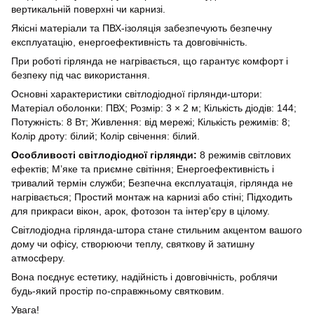
вертикальній поверхні чи карнизі.
Якісні матеріали та ПВХ-ізоляція забезпечують безпечну
експлуатацію, енергоефективність та довговічність.
При роботі гірлянда не нагрівається, що гарантує комфорт і
безпеку під час використання.
Основні характеристики світлодіодної гірлянди-штори:
Матеріал оболонки: ПВХ; Розмір: 3 × 2 м; Кількість діодів: 144;
Потужність: 8 Вт; Живлення: від мережі; Кількість режимів: 8;
Колір дроту: білий; Колір свічення: білий.
Особливості світлодіодної гірлянди:
8 режимів світлових
ефектів; М’яке та приємне світіння; Енергоефективність і
тривалий термін служби; Безпечна експлуатація, гірлянда не
нагрівається; Простий монтаж на карнизі або стіні; Підходить
для прикраси вікон, арок, фотозон та інтер’єру в цілому.
Світлодіодна гірлянда-штора стане стильним акцентом вашого
дому чи офісу, створюючи теплу, святкову й затишну
атмосферу.
Вона поєднує естетику, надійність і довговічність, роблячи
будь-який простір по-справжньому святковим.
Увага!