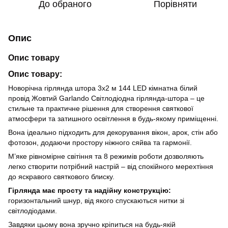
До обраного
Порівняти
Опис
Опис товару
Опис товару:
Новорічна гірлянда штора 3х2 м 144 LED кімнатна білий
провід Жовтий Garlando Світлодіодна гірлянда-штора – це
стильне та практичне рішення для створення святкової
атмосфери та затишного освітлення в будь-якому приміщенні.
Вона ідеально підходить для декорування вікон, арок, стін або
фотозон, додаючи простору ніжного сяйва та гармонії.
М’яке рівномірне світіння та 8 режимів роботи дозволяють
легко створити потрібний настрій – від спокійного мерехтіння
до яскравого святкового блиску.
Гірлянда має просту та надійну конструкцію:
горизонтальний шнур, від якого спускаються нитки зі
світлодіодами.
Завдяки цьому вона зручно кріпиться на будь-якій