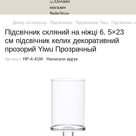
Декор та інтер'єр
Підсвічники
Підсвічники Yiwu
Підсвічник 
Підсвічник скляний на ніжці 6. 5×23
см підсвічник келих декоративний
прозорий Yiwu Прозрачный
Артикул:
HP-4-41M
Написати відгук