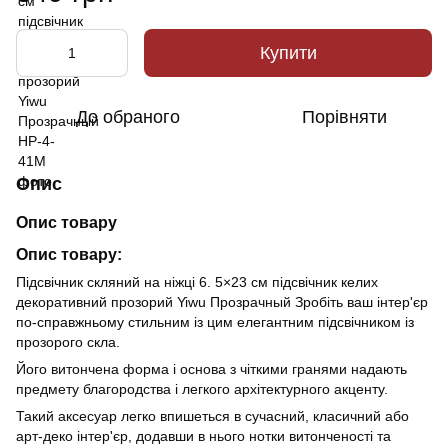
Купити
До обраного
Порівняти
Опис
Опис товару
Опис товару:
Підсвічник скляний на ніжці 6. 5×23 см підсвічник келих
декоративний прозорий Yiwu Прозрачный Зробіть ваш інтер'єр
по-справжньому стильним із цим елегантним підсвічником із
прозорого скла.
Його витончена форма і основа з чіткими гранями надають
предмету благородства і легкого архітектурного акценту.
Такий аксесуар легко впишеться в сучасний, класичний або
арт-деко інтер'єр, додавши в нього нотки витонченості та