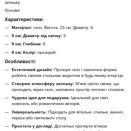
затишку.
Основні
Характеристики:
Матеріал:
скло; Висота: 23 см; Діаметр: 6.
5 см; Діаметр під свічку:
5.
9 см; Глибина:
8.
8 см; Колір:
прозорий.
Особливості:
Естетичний дизайн:
Прозоре скло і лаконічна форма
роблять свічник стильним акцентом в будь-якому інтер'єрі.
Створює атмосферу затишку:
М'яке світло свічки, що
проходить через скло, наповнює простір теплом і спокоєм.
Чудова ідея для подарунка:
Ідеальний для свят,
новосель або романтичних вечорів.
Універсальність:
Підходить для вітальні, спальні, ванної,
тераси або святкового столу.
Простота у догляді:
Достатньо протерти м'якою