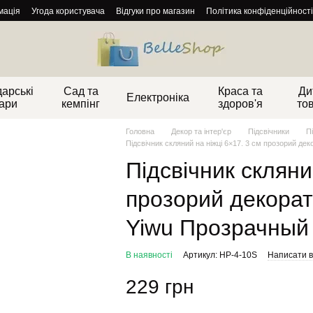
мація
Угода користувача
Відгуки про магазин
Політика конфіденційності
арські
Сад та
Краса та
Ди
Електроніка
ари
кемпінг
здоров'я
то
Головна
Декор та інтер'єр
Підсвічники
П
Підсвічник скляний на ніжці 6×17. 3 см прозорий де
Підсвічник скляни
прозорий декорати
Yiwu Прозрачный
В наявності
Артикул: HP-4-10S
Написати в
229 грн