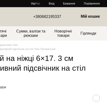
Порівняння
Укр
Рус
Вхід
Бажання
Мій кошик
+380682195337
тячі
Сумки, валізи та
Новорічні
Гірлянди
вари
рюкзаки
товари
ідсвічники Yiwu
коративний підсвічник на стіл Yiwu Прозрачный
й на ніжці 6×17. 3 см
вний підсвічник на стіл
ідгук