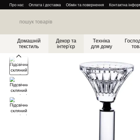
Перейти до основного контенту
Про нас
Оплата і доставка
Обмін та повернення
Контактна інфор
Домашній
Декор та
Техніка
Господ
текстиль
інтер'єр
для дому
тов