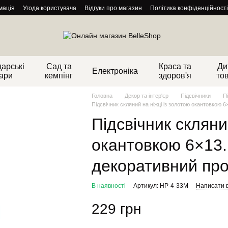
мація
Угода користувача
Відгуки про магазин
Політика конфіденційності
арські
Сад та
Краса та
Ди
Електроніка
ари
кемпінг
здоров'я
то
Головна
Декор та інтер'єр
Підсвічники
П
Підсвічник скляний на ніжці із золотою окантовкою 
Підсвічник скляни
окантовкою 6×13. 
декоративний пр
В наявності
Артикул: HP-4-33M
Написати в
229 грн