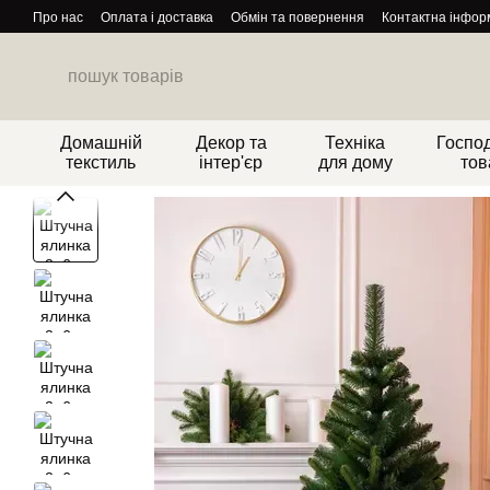
Перейти до основного контенту
Про нас
Оплата і доставка
Обмін та повернення
Контактна інфор
Домашній
Декор та
Техніка
Господ
текстиль
інтер'єр
для дому
тов