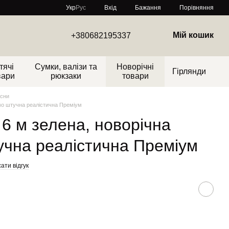
Порівняння
Укр
Рус
Вхід
Бажання
Мій кошик
+380682195337
тячі
Сумки, валізи та
Новорічні
Гірлянди
вари
рюкзаки
товари
осни
дво штучна реалістична Преміум
 6 м зелена, новорічна
учна реалістична Преміум
ати відгук