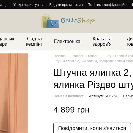
мація
Угода користувача
Відгуки про магазин
Політика конфіденційності
арські
Сад та
Краса та
Ди
Електроніка
ари
кемпінг
здоров'я
то
Головна
Новорічні товари
Штучні ялинки і с
Штучна ялинка 2, 6 м зелена, новорічна ялинка Різ
Штучна ялинка 2,
ялинка Різдво шт
Немає в наявності
Артикул: SOK-2-8
Напис
4 899 грн
Повідомити, коли з'явиться