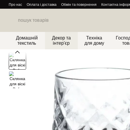
Перейти до основного контенту
Про нас
Оплата і доставка
Обмін та повернення
Контактна інфор
Домашній
Декор та
Техніка
Господ
текстиль
інтер'єр
для дому
тов