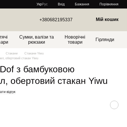
Порівняння
Укр
Рус
Вхід
Бажання
Мій кошик
+380682195337
тячі
Сумки, валізи та
Новорічні
Гірлянди
вари
рюкзаки
товари
Стакани
Стакани Yiwu
 мл, обертовий стакан Yiwu
 Dof з бамбуковою
мл, обертовий стакан Yiwu
ти відгук