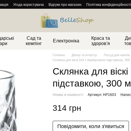
мація
Угода користувача
Відгуки про магазин
Політика конфіденційності
арські
Сад та
Краса та
Ди
Електроніка
ари
кемпінг
здоров'я
то
Головна
Декор та інтер'єр
Посуд для напоїв
Склянка для віскі Dof з бамбуковою підставкою, 300
Склянка для віскі
підставкою, 300 
Немає в наявності
Артикул: HP1603
Написа
314 грн
Повідомити, коли з'явиться