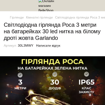
Гірлянди
Кімнатні гірлянди
Світлодіодна гірлянда Роса 3 ме
Світлодіодна гірлянда Роса 3 метри
на батарейках 30 led нитка на білому
дроті жовта Garlando
Артикул:
30L3MWY
Написати відгук