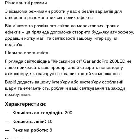
Різноманітні режими
З вісьмома режимами роботи у вас є безліч варіантів для
створення різноманітних світлових ефектів.
Від м'якого та розкішного світла до мерехтливих ігрових
ефектів – ця гірлянда допоможе створити будь-яку атмосферу,
додавши нотку магії та святковості вашому інтер'єру чи
подвір'ю.
Шарм та елегантність
Гірлянда світлодіодна "Кінський хвіст" GarlandoPro 200LED не
лише прикрасить ваш простір, але й створить неповторну
атмосферу, яка зачарує всіх ваших гостей чи мешканців.
Виріб додасть вашому інтер'єру або екстер'єру особливий
шарм та елегантність, роблячи ваші святкування та заходи
незабутніми.
Характеристики:
Кількість світлодіодів:
200
Кількість ліній:
10
Режими роботи:
8