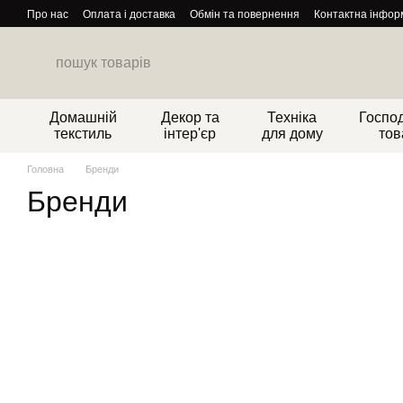
Перейти до основного контенту
Про нас
Оплата і доставка
Обмін та повернення
Контактна інфор
Домашній
Декор та
Техніка
Господ
текстиль
інтер'єр
для дому
тов
Головна
Бренди
Бренди