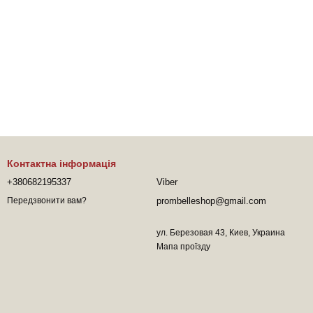
Контактна інформація
+380682195337
Viber
prombelleshop@gmail.com
Передзвонити вам?
ул. Березовая 43, Киев, Украина
Мапа проїзду