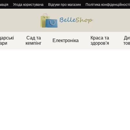
мація
Угода користувача
Відгуки про магазин
Політика конфіденційності
арські
Сад та
Краса та
Ди
Електроніка
ари
кемпінг
здоров'я
то