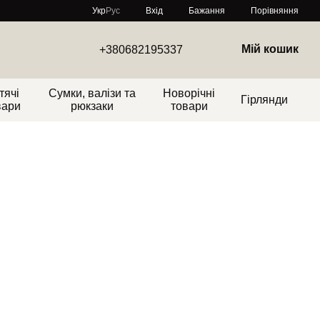
Порівняння
Укр
Рус
Вхід
Бажання
Мій кошик
+380682195337
тячі
Сумки, валізи та
Новорічні
Гірлянди
вари
рюкзаки
товари